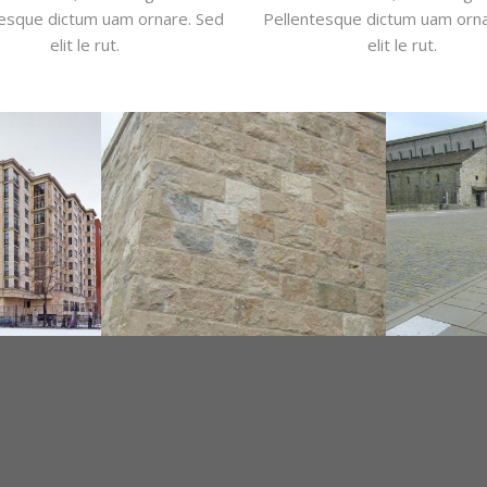
tesque dictum uam ornare. Sed
Pellentesque dictum uam orna
elit le rut.
elit le rut.