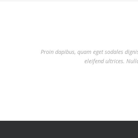
Proin dapibus, quam eget sodales digniss
eleifend ultrices. Nul
Proin dapibus, quam eget sodales digniss
eleifend ultrices. Nul
Proin dapibus, quam eget sodales digniss
eleifend ultrices. Nul
Proin dapibus, quam eget sodales digniss