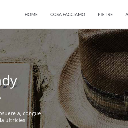
HOME
COSA FACCIAMO
PIETRE
A
ady
e
osuere a, congue
 ultricies.