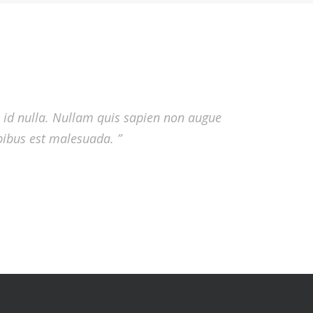
si id nulla. Nullam quis sapien non augue
apibus est malesuada. ”
si id nulla. Nullam quis sapien non augue
apibus est malesuada. ”
si id nulla. Nullam quis sapien non augue
apibus est malesuada. ”
si id nulla. Nullam quis sapien non augue