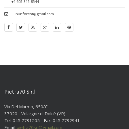
+1 605-315-8544
nunforest@gmail.com
Pietra70 S.r.l.
Via Del Marmo, 650/C
37020 - Volargne di Dolcè (VR)
Tel: 045 7731205 - Fax: 045 7732941
Email:
pietra70srl@gmail.com